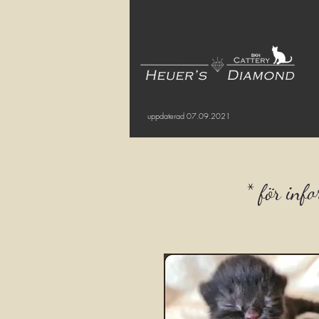
uppdaterad 07.09.2021
* för inf