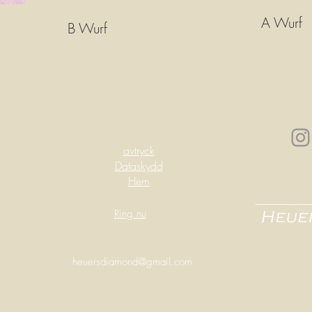
A Wurf
B Wurf
avtryck
Dataskydd
Hem
Ring nu
heuersdiamond@gmail.com