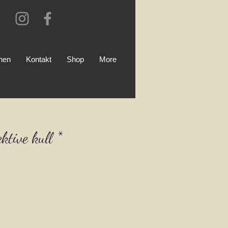
onen
Kontakt
Shop
More
ktive kull *