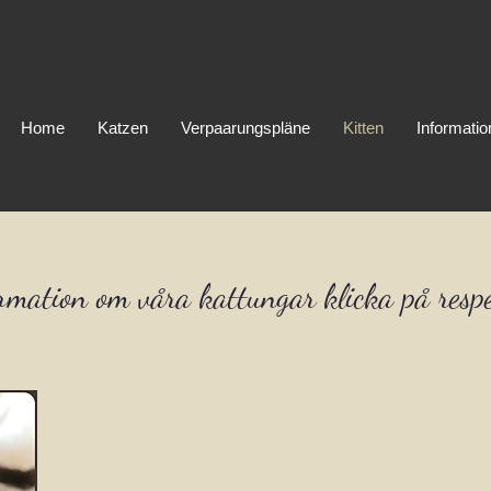
Home
Katzen
Verpaarungspläne
Kitten
Informati
ormation om våra kattungar klicka på respe