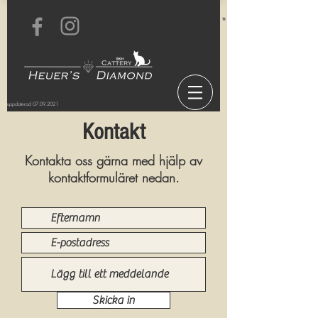
* för information om v
uppdaterad
07.09.2021
Kontakt
Kontakta oss gärna med hjälp av
kontaktformuläret nedan.
Skicka in